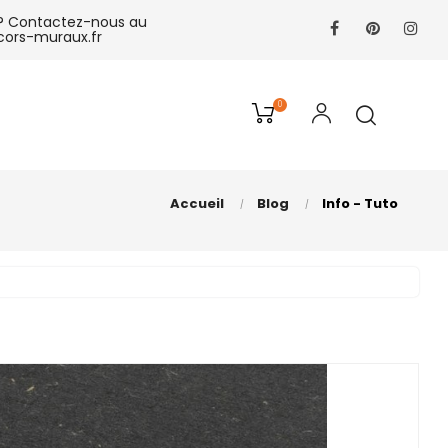
 ?
Contactez-nous au
Facebook
Pinteres
In
cors-muraux.fr
0
Accueil
Blog
Info - Tuto
LIRE LA SUITE