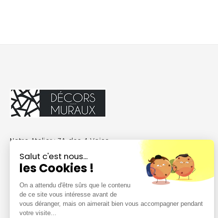
Notre Atelier : ZA des 4 Voies
22170 Plélo France
Salut c'est nous...
les Cookies !
France
02 96 74 28 76
On a attendu d'être sûrs que le contenu
de ce site vous intéresse avant de
9h à 17h30 du lundi au vendredi
vous déranger, mais on aimerait bien vous accompagner pendant
contact@decors-muraux.fr
votre visite...