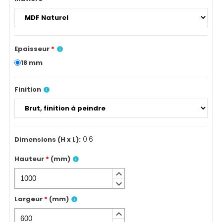
Epaisseur
*
info
18 mm
Finition
info
0.6
Dimensions (H x L)
:
Hauteur
*
(
mm
)
info
keyboard_arrow_up
keyboard_arrow_down
Largeur
*
(
mm
)
info
keyboard_arrow_up