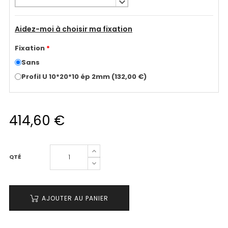
keyboard_arrow_down
Aidez-moi à choisir ma fixation
Fixation
*
Sans
Profil U 10*20*10 ép 2mm
(
132,00 €
)
414,60 €
QTÉ
AJOUTER AU PANIER