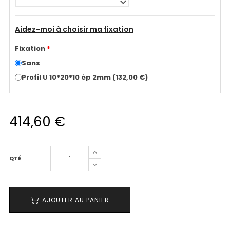
keyboard_arrow_down
Aidez-moi à choisir ma fixation
Fixation
*
Sans
Profil U 10*20*10 ép 2mm
(
132,00 €
)
414,60 €
QTÉ
AJOUTER AU PANIER