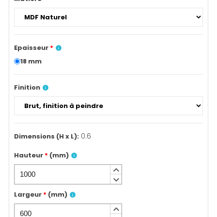
Epaisseur
*
info
18 mm
Finition
info
0.6
Dimensions (H x L)
:
Hauteur
*
(
mm
)
info
keyboard_arrow_up
keyboard_arrow_down
Largeur
*
(
mm
)
info
keyboard_arrow_up